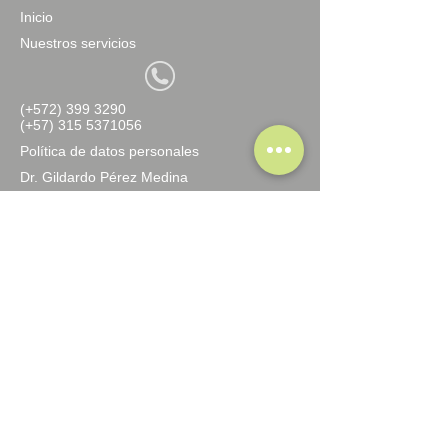
Inicio
Nuestros servicios
(+572) 399 3290
(+57) 315 5371056
Política de datos personales
Dr. Gildardo Pérez Medina
Preguntas Quejas y Reclamos
Contá
cte
nos
DR. GILDARDO PÉREZ
HUMANIDAD