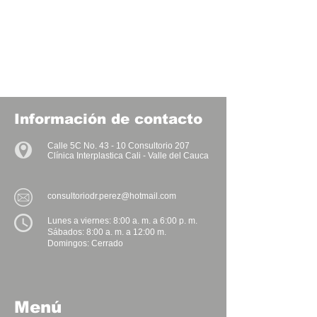
Información de contacto
Calle 5C No. 43 - 10 Consultorio 207
Clínica Interplastica Cali - Valle del Cauca
consultoriodr.perez@hotmail.com
Lunes a viernes: 8:00 a. m. a 6:00 p. m.
Sábados: 8:00 a. m. a 12:00 m.
Domingos: Cerrado
Menú